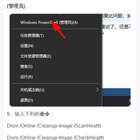
(管理员)
。
9、输入下列的
命令
：
Dism /Online /Cleanup-Image /ScanHealth
Dism /Online /Cleanup-Image /CheckHealth