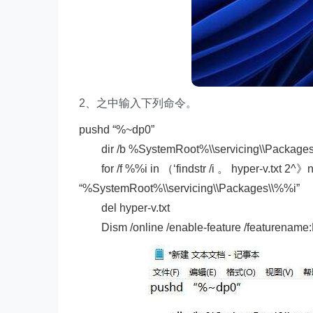
2、之中输入下列命令。
pushd “%~dp0”
dir /b %SystemRoot%\\servicing\\Packages\
for /f %%i in （‘findstr /i 。 hyper-v.txt 2^》n
“%SystemRoot%\\servicing\\Packages\\%%i”
del hyper-v.txt
Dism /online /enable-feature /featurename:Mi