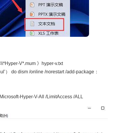
\*Hyper-V*.mum 》hyper-v.txt
ul’） do dism /online /norestart /add-package：
crosoft-Hyper-V-All /LimitAccess /ALL