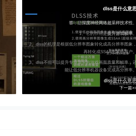
dlss是什么意
答：
是
深度神经网络超采样技术性
1、它的作用是
提升
游戏帧率
2、dlss的机理是根据低分辨率图象转化成高分辨率图象
再转化成SSAA图象给用户
3、dlss不但可以提升专业显卡的游戏画面质量和帧率，
能让低分辨率机器设备完成高分辨率
dlss是什么意
下一篇>