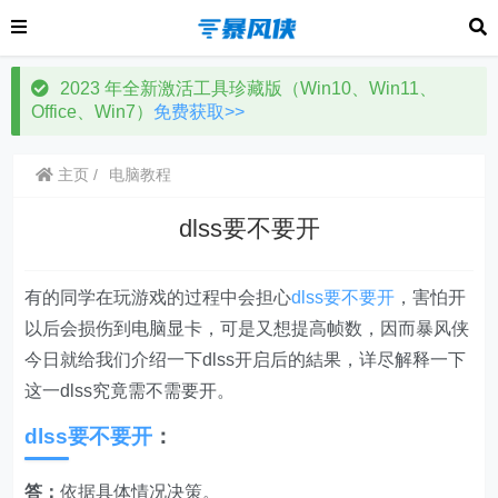
2023 年全新激活工具珍藏版（Win10、Win11、
Office、Win7）
免费获取>>
主页
电脑教程
dlss要不要开
有的同学在玩游戏的过程中会担心
dlss要不要开
，害怕开
以后会损伤到电脑显卡，可是又想提高帧数，因而暴风侠
今日就给我们介绍一下dlss开启后的結果，详尽解释一下
这一dlss究竟需不需要开。
dlss要不要开
：
答：
依据具体情况决策。