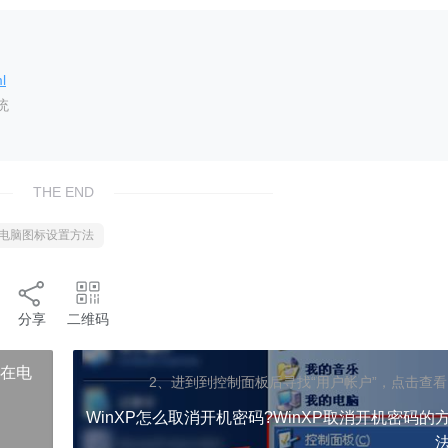
l
统
THE END
我的电脑图标设置方法
分享
二维码
以在电
2、进到到控制面板后寻找“用户帐户”，点击查看
WinXP怎么取消开机密码?WinXP取消开机密码的