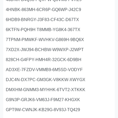
4HNBK-863MH-6CR6P-GQ6WP-J42C9
6HDB9-BNRGY-J3F83-CF43C-D67TX
6KTFN-PQH9H T8MMB-YG8K4-367TX
7TPNM-PMWKF-WVHKV-G869H-9BQ6X
7XD2X-JWJ94-BCHBW-W9WXP-J2WPT
828CH-G4FPY-HMH4R-32GCK-6D9BH
AD3XE-7FZDV-VMMB9-6M5SD-VODYF
DJC4N-DX7PC-GM3GK-V8KKW-XWYGX
DMXHM-GNMM3-MYHHK-6TVT2-XTKKK
G9N3P-GRJK6-VM63J-F9M27-KHGXK
GPT9W-CWNJK-KB29G-8V93J-TQ429