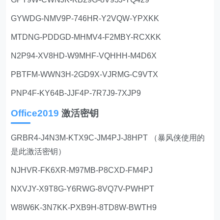
GYWDG-NMV9P-746HR-Y2VQW-YPXKK
MTDNG-PDDGD-MHMV4-F2MBY-RCXKK
N2P94-XV8HD-W9MHF-VQHHH-M4D6X
PBTFM-WWN3H-2GD9X-VJRMG-C9VTX
PNP4F-KY64B-JJF4P-7R7J9-7XJP9
Office2019
激活密钥
GRBR4-J4N3M-KTX9C-JM4PJ-J8HPT （暴风侠使用的
是此激活密钥）
NJHVR-FK6XR-M97MB-P8CXD-FM4PJ
NXVJY-X9T8G-Y6RWG-8VQ7V-PWHPT
W8W6K-3N7KK-PXB9H-8TD8W-BWTH9