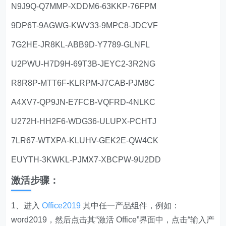
N9J9Q-Q7MMP-XDDM6-63KKP-76FPM
9DP6T-9AGWG-KWV33-9MPC8-JDCVF
7G2HE-JR8KL-ABB9D-Y7789-GLNFL
U2PWU-H7D9H-69T3B-JEYC2-3R2NG
R8R8P-MTT6F-KLRPM-J7CAB-PJM8C
A4XV7-QP9JN-E7FCB-VQFRD-4NLKC
U272H-HH2F6-WDG36-ULUPX-PCHTJ
7LR67-WTXPA-KLUHV-GEK2E-QW4CK
EUYTH-3KWKL-PJMX7-XBCPW-9U2DD
激活步骤：
1、进入
Office2019
其中任一产品组件，例如：
word2019，然后点击其“激活 Office”界面中，点击“输入产