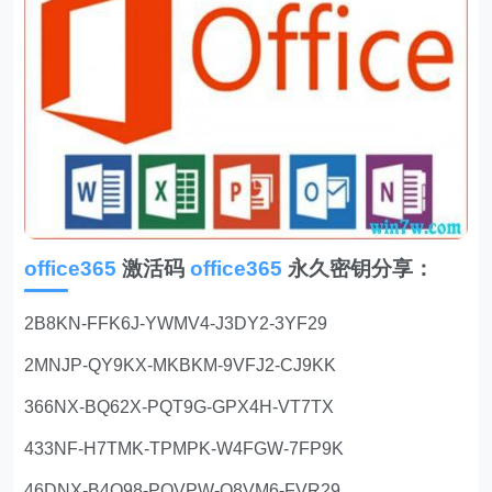
office365
激活码
office365
永久密钥分享：
2B8KN-FFK6J-YWMV4-J3DY2-3YF29
2MNJP-QY9KX-MKBKM-9VFJ2-CJ9KK
366NX-BQ62X-PQT9G-GPX4H-VT7TX
433NF-H7TMK-TPMPK-W4FGW-7FP9K
46DNX-B4Q98-PQVPW-Q8VM6-FVR29