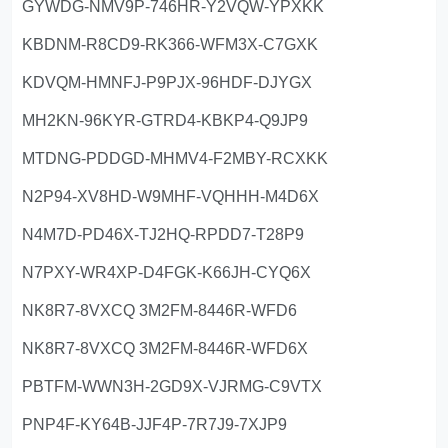
GYWDG-NMV9P-746HR-Y2VQW-YPXKK
KBDNM-R8CD9-RK366-WFM3X-C7GXK
KDVQM-HMNFJ-P9PJX-96HDF-DJYGX
MH2KN-96KYR-GTRD4-KBKP4-Q9JP9
MTDNG-PDDGD-MHMV4-F2MBY-RCXKK
N2P94-XV8HD-W9MHF-VQHHH-M4D6X
N4M7D-PD46X-TJ2HQ-RPDD7-T28P9
N7PXY-WR4XP-D4FGK-K66JH-CYQ6X
NK8R7-8VXCQ 3M2FM-8446R-WFD6
NK8R7-8VXCQ 3M2FM-8446R-WFD6X
PBTFM-WWN3H-2GD9X-VJRMG-C9VTX
PNP4F-KY64B-JJF4P-7R7J9-7XJP9