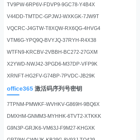
TV9PW-6RP6V-FDVP9-9GC78-Y4B4X
V44DD-TMTDC-GPJWJ-WXKGK-7JW9T
VQCRC-J4GTW-T8XQW-RX6QG-4HVG4
VTM6G-YPQ9Q-BVYJQ-37RYH-R4X38
WTFN9-KRCBV-2VBBH-BC272-27GXM
X2YWD-NWJ42-3PGD6-M37DP-VFP9K
XRNFT-HG2FV-G74BP-7PVDC-JB29K
office365
激活码序列号密钥
7TPNM-PMWKF-WVHKV-G869H-9BQ6X
DMXHM-GNMM3-MYHHK-6TVT2-XTKKK
G9N3P-GRJK6-VM63J-F9M27-KHGXK
GPT9W-CWNJK-KB29G-8V93J-TQ429