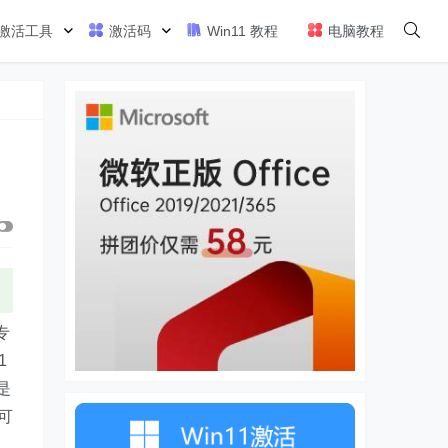
激活工具
激活码
Win11 教程
电脑教程
专
1
是
可
紧