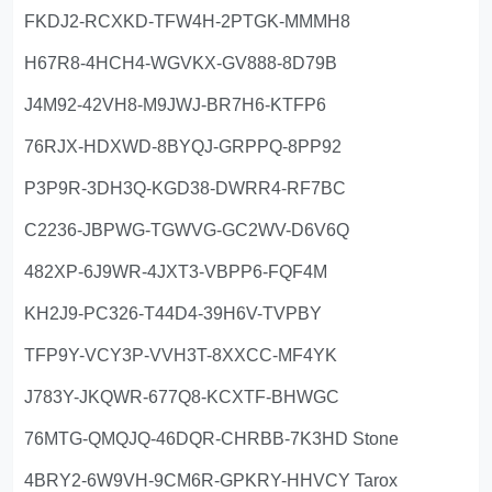
FKDJ2-RCXKD-TFW4H-2PTGK-MMMH8
H67R8-4HCH4-WGVKX-GV888-8D79B
J4M92-42VH8-M9JWJ-BR7H6-KTFP6
76RJX-HDXWD-8BYQJ-GRPPQ-8PP92
P3P9R-3DH3Q-KGD38-DWRR4-RF7BC
C2236-JBPWG-TGWVG-GC2WV-D6V6Q
482XP-6J9WR-4JXT3-VBPP6-FQF4M
KH2J9-PC326-T44D4-39H6V-TVPBY
TFP9Y-VCY3P-VVH3T-8XXCC-MF4YK
J783Y-JKQWR-677Q8-KCXTF-BHWGC
76MTG-QMQJQ-46DQR-CHRBB-7K3HD Stone
4BRY2-6W9VH-9CM6R-GPKRY-HHVCY Tarox