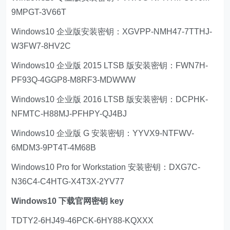
9MPGT-3V66T
Windows10 企业版安装密钥：XGVPP-NMH47-7TTHJ-
W3FW7-8HV2C
Windows10 企业版 2015 LTSB 版安装密钥：FWN7H-
PF93Q-4GGP8-M8RF3-MDWWW
Windows10 企业版 2016 LTSB 版安装密钥：DCPHK-
NFMTC-H88MJ-PFHPY-QJ4BJ
Windows10 企业版 G 安装密钥：YYVX9-NTFWV-
6MDM3-9PT4T-4M68B
Windows10 Pro for Workstation 安装密钥：DXG7C-
N36C4-C4HTG-X4T3X-2YV77
Windows10 下载官网密钥 key
TDTY2-6HJ49-46PCK-6HY88-KQXXX