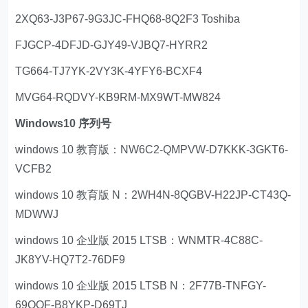
2XQ63-J3P67-9G3JC-FHQ68-8Q2F3 Toshiba
FJGCP-4DFJD-GJY49-VJBQ7-HYRR2
TG664-TJ7YK-2VY3K-4YFY6-BCXF4
MVG64-RQDVY-KB9RM-MX9WT-MW824
Windows10 序列号
windows 10 教育版：NW6C2-QMPVW-D7KKK-3GKT6-
VCFB2
windows 10 教育版 N：2WH4N-8QGBV-H22JP-CT43Q-
MDWWJ
windows 10 企业版 2015 LTSB：WNMTR-4C88C-
JK8YV-HQ7T2-76DF9
windows 10 企业版 2015 LTSB N：2F77B-TNFGY-
69QQF-B8YKP-D69TJ