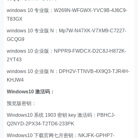
windows 10 专业版：W269N-WFGWX-YVC9B-4J6C9-
T83GX
windows 10 专业版 N：Mp7W-N47XK-V7XM9-C7227-
GCQG9
windows 10 企业版：NPPR9-FWDCX-D2C8J-H872K-
2YT43
windows 10 企业版 N：DPH2V-TTNVB-4X9Q3-TJR4H-
KHJW4
Windows10 激活码：
预览版密钥：
Windows10 系统 1903 密钥 key 激活码：PBHCJ-
Q2NYD-2PX34-T2TD6-233PK
Windows10 下载官网七月密钥：NKJFK-GPHP7-