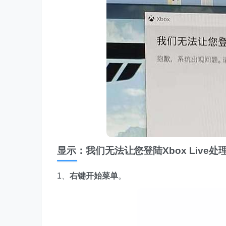
显示：我们无法让您登陆Xbox Live处
1、
右键
开始
菜
单
。