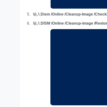
5、输入
Dism /Online /Cleanup-Image /Check
6、输入
DISM /Online /Cleanup-image /Resto