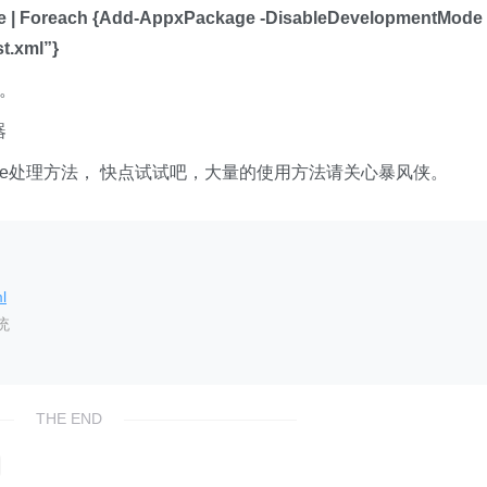
 | Foreach {Add-AppxPackage -DisableDevelopmentMode 
st.xml”}
。
器
ive处理方法， 快点试试吧，大量的使用方法请关心暴风侠。
l
统
THE END