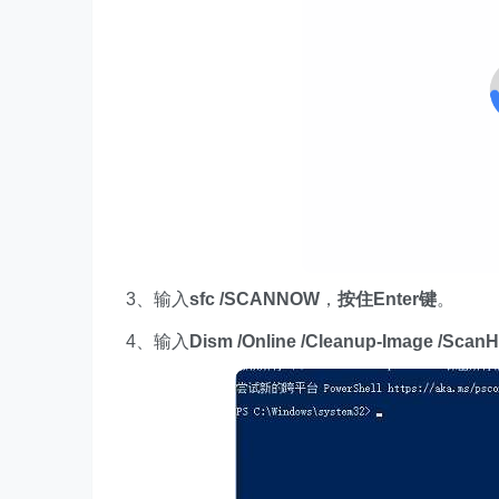
3、输入
sfc /SCANNOW
，
按住Enter键
。
4、输入
Dism /Online /Cleanup-Image /ScanH